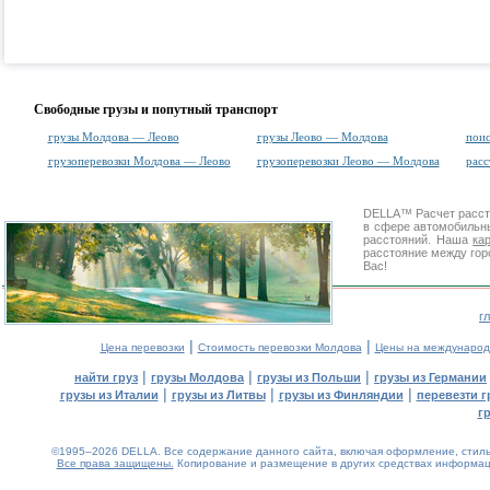
Свободные грузы и попутный транспорт
грузы Молдова — Леово
грузы Леово — Молдова
поис
грузоперевозки Молдова — Леово
грузоперевозки Леово — Молдова
рас
DELLA™
Расчет расс
в сфере автомобиль
расстояний. Наша
ка
расстояние между гор
Вас!
г
|
|
Цена перевозки
Стоимость перевозки Молдова
Цены на международ
|
|
|
найти груз
грузы Молдова
грузы из Польши
грузы из Германии
|
|
|
грузы из Италии
грузы из Литвы
грузы из Финляндии
перевезти г
г
©1995–2026 DELLA. Все содержание данного сайта, включая оформление, стиль 
Все права защищены.
Копирование и размещение в других средствах информаци