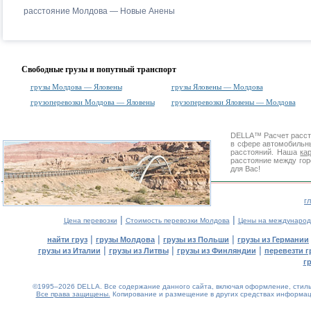
расстояние Молдова — Новые Анены
Свободные грузы и попутный транспорт
грузы Молдова — Яловены
грузы Яловены — Молдова
грузоперевозки Молдова — Яловены
грузоперевозки Яловены — Молдова
DELLA™
Расчет расс
в сфере автомобиль
расстояний. Наша
ка
расстояние между гор
для Вас!
г
|
|
Цена перевозки
Стоимость перевозки Молдова
Цены на международ
|
|
|
найти груз
грузы Молдова
грузы из Польши
грузы из Германии
|
|
|
грузы из Италии
грузы из Литвы
грузы из Финляндии
перевезти г
г
©1995–2026 DELLA. Все содержание данного сайта, включая оформление, стиль 
Все права защищены.
Копирование и размещение в других средствах информаци