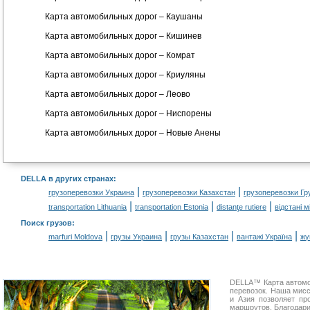
Карта автомобильных дорог – Каушаны
Карта автомобильных дорог – Кишинев
Карта автомобильных дорог – Комрат
Карта автомобильных дорог – Криуляны
Карта автомобильных дорог – Леово
Карта автомобильных дорог – Ниспорены
Карта автомобильных дорог – Новые Анены
DELLA в других странах
:
|
|
грузоперевозки Украина
грузоперевозки Казахстан
грузоперевозки Гр
|
|
|
transportation Lithuania
transportation Estonia
distanţe rutiere
відстані 
Поиск грузов
:
|
|
|
|
marfuri Moldova
грузы Украина
грузы Казахстан
вантажі Україна
жү
DELLA™ Карта автомо
перевозок. Наша мисс
и Азия позволяет пр
маршрутов. Благодари