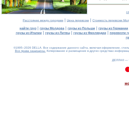
г
|
|
Расстояние между городами
Цена перевозки
Стоимость перевозки Мо
|
|
|
найти груз
грузы Молдова
грузы из Польши
грузы из Германии
|
|
|
грузы из Италии
грузы из Литвы
грузы из Финляндии
перевезти г
г
©1995–2026 DELLA. Все содержание данного сайта, включая оформление, стиль 
Все права защищены.
Копирование и размещение в других средствах информаци
ДЕЛЛА® —
0.08(aws3)
070826-02:18:45
мо