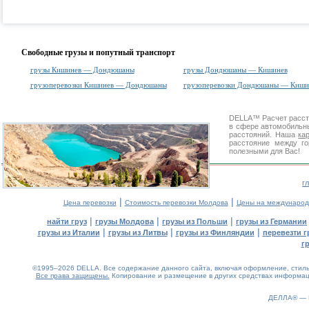
Свободные грузы и попутный транспорт
грузы Кишинев — Дондюшаны
грузы Дондюшаны — Кишинев
грузоперевозки Кишинев — Дондюшаны
грузоперевозки Дондюшаны — Киши
DELLA™
Расчет расс
в сфере автомобиль
расстояний. Наша
ка
расстояние между г
полезными для Вас!
г
|
|
Цена перевозки
Стоимость перевозки Молдова
Цены на международ
|
|
|
найти груз
грузы Молдова
грузы из Польши
грузы из Германии
|
|
|
грузы из Италии
грузы из Литвы
грузы из Финляндии
перевезти г
г
©1995–2026 DELLA. Все содержание данного сайта, включая оформление, стиль 
Все права защищены.
Копирование и размещение в других средствах информаци
ДЕЛЛА® —
0.11(aws4)