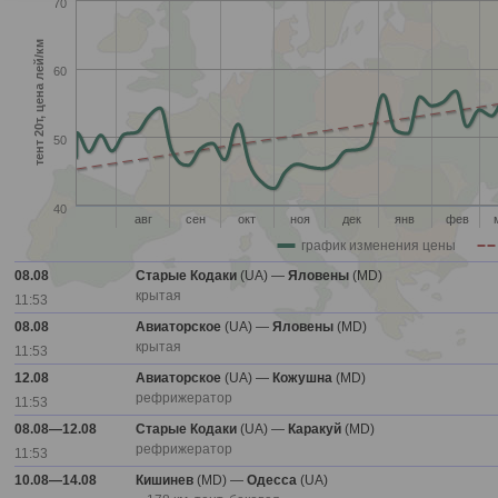
70
тент 20т, цена лей/км
60
50
40
авг
сен
окт
ноя
дек
янв
фев
график изменения цены
08.08
Старые Кодаки
(UA) —
Яловены
(MD)
крытая
11:53
08.08
Авиаторское
(UA) —
Яловены
(MD)
крытая
11:53
12.08
Авиаторское
(UA) —
Кожушна
(MD)
рефрижератор
11:53
08.08—12.08
Старые Кодаки
(UA) —
Каракуй
(MD)
рефрижератор
11:53
10.08—14.08
Кишинев
(MD) —
Одесса
(UA)