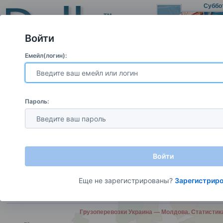
Суббо
Войти
Емейл(логин):
Грузы Молдова
Международные Грузы
Транспорт Мо
Пароль:
Грузы для перевозки Молдова - Молдова
– прямой Заказчик автоперевозки (не оказывает экспедиционные либо диспетчерс
10.08
Тирасполь
(MD) —
Киев
(UA)
~ 491 км, рефрижератор
16:58
Войти
10.08
Кишинев
(MD) —
Надеждовка
(UA)
крытая, догруз, боковая
13:26
Еще не зарегистрированы?
Зарегистрир
10.08
Кишинев
(MD) —
Гораевка
(UA)
крытая, догруз, боковая
13:26
Грузоперевозки Украина — Молдова. Статист