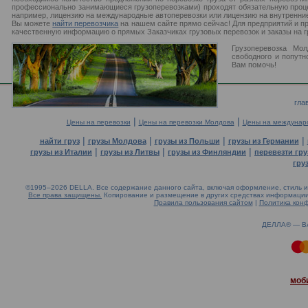
профессионально занимающиеся грузоперевозками) проходят обязательную проце
например, лицензию на международные автоперевозки или лицензию на внутренние
Вы можете
найти перевозчика
на нашем сайте прямо сейчас! Для предприятий и п
качественную информацию о прямых Заказчиках грузовых перевозок и заказы на г
Грузоперевозка Мол
свободного и попутн
Вам помочь!
гла
|
|
Цены на перевозки
Цены на перевозки Молдова
Цены на междунар
|
|
|
|
найти груз
грузы Молдова
грузы из Польши
грузы из Германии
|
|
|
грузы из Италии
грузы из Литвы
грузы из Финляндии
перевезти гру
гру
©1995–2026 DELLA. Все содержание данного сайта, включая оформление, стиль и 
Все права защищены.
Копирование и размещение в других средствах информации 
Правила пользования сайтом
|
Политика кон
ДЕЛЛА® —
В
0.26(aws3)
080826-22:21:40
моб