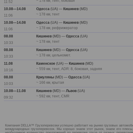
~ 178 км, тент, боковая
11:52
10.08—14.08
Одесса
(UA) —
Кишинев
(MD)
~ 178 км, тент
11:06
10.08—14.08
Одесса
(UA) —
Кишинев
(MD)
~ 178 км, рефрижератор
11:06
08.08
Кишинев
(MD) —
Одесса
(UA)
~ 178 км, тент
10:33
08.08
Кишинев
(MD) —
Одесса
(UA)
~ 178 км, цельномет.
10:33
11.08
Каменское
(UA) —
Кишинев
(MD)
~ 559 км, тент, ADR: 8, боковая, задняя
10:16
08.08
Криуляны
(MD) —
Одесса
(UA)
~ 166 км, крытая
10:03
10.08—11.08
Кишинев
(MD) —
Львов
(UA)
~ 592 км, тент, CMR
09:32
Компания DELLA™ Грузоперевозки успешно работает на рынке грузовых автомобил
международных грузоперевозок. Мы хорошо знаем этот рынок, знаем его плюсы,
необходимое количество предложений по перевозке груза от разных перевозчи